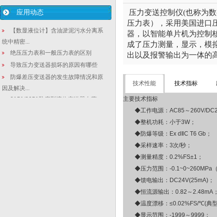
应用动态
压力变送控制仪(也称为
压力表），采用美国进口
【数显液位计】含油淤泥污水分离系
器，以智能单片机为控制
统中精密...
成了压力测量，显示，模
绝压压力表和一般压力表的区别
出以及报警输出为一体的
导致压力变送器损坏的原因有哪些
防爆差压变送器的发生故障情况和原
技术性能
技术指标
因及解决...
主要技术指标
3151/3051防腐型液位变送器在蒸
汽...
◆工作电源：AC85～260V/DC2
国产液位计厂家：城市污水压力变送
◆整机功耗：小于3W；
器应用控...
◆防爆等级：Ex dⅡC T6 Gb；
3151实用法兰差压液位计厂家_静压
◆采样速率：3次/秒；
变送...
◆测量精度：0.2%FS±1；
智能差压变送器注意的一些问题
◆压力范围：-0.1~0~260MP
微差压变送器抗干扰所采取的五大措
◆馈电输出：DC24V(25mA)；
施
◆恒流源输出：0.82～2.48mA
【相关行业文章】俄罗斯为强子对撞
◆温度漂移：≤0.02%FS/℃(典型值
机研发出...
◆显示范围：-1999～9999；