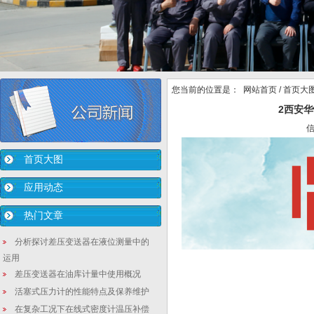
您当前的位置是：
网站首页
/
首页大
2西安
首页大图
应用动态
热门文章
分析探讨差压变送器在液位测量中的
运用
差压变送器在油库计量中使用概况
活塞式压力计的性能特点及保养维护
在复杂工况下在线式密度计温压补偿