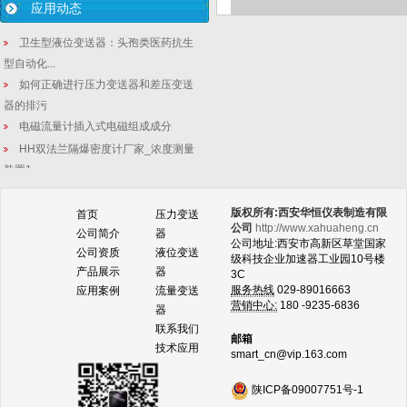
应用动态
卫生型液位变送器：头孢类医药抗生
型自动化...
如何正确进行压力变送器和差压变送
器的排污
电磁流量计插入式电磁组成成分
HH双法兰隔爆密度计厂家_浓度测量
装置1...
[液位变送器动态]精密仪表2020-08...
版权所有:西安华恒仪表制造有限
压力变送器经常在哪些化工行业使用
首页
压力变送
公司
http://www.xahuaheng.cn
公司简介
器
当使用平膜压力变送器时出现以下误
公司地址:西安市高新区草堂国家
公司资质
液位变送
差是无法...
级科技企业加速器工业园10号楼
产品展示
器
3C
3151/3051带显示液位变送器_工控...
服务热线
029-89016663
应用案例
流量变送
液位变送器百科：涡街流量计测量蒸
营销中心:
180 -9235-6836
器
汽流量的...
联系我们
邮箱
3151数显单法兰液位变送器故障分析
技术应用
smart_cn@vip.163.com
压力变送器在输油管道的压力测量使
用中如何...
陕ICP备09007751号-1