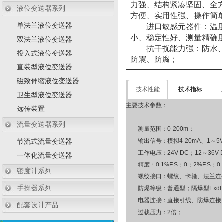
力强、结构紧凑坚固、全
液位变送器系列
方便、实用性强、操作简
单法兰液位变送器
进口敏感元器件：温
小、稳定性好、测量精确
双法兰液位变送器
抗干扰能力强：防水、
投入式液位变送器
防震、防腐；
直装型液位变送器
磁致伸缩液位变送器
技术性能
技术指标
卫生型液位变送器
主要技术参数：
远传装置
流量变送器系列
测量范围：0-200m；
节流式流量变送器
输出信号：模拟4-20mA、1～5V；
工作电压：24V DC；12～36V DC；
一体化流量变送器
精度：0.1%F.S；0；2%F.S；0.
密度计系列
螺纹接口：螺纹、卡箍、法兰连接
手操器系列
防爆等级：普通型；隔爆型ExdIIBT
电器连接：直接引线、防爆连接、
配套设计产品
过载压力：2倍；