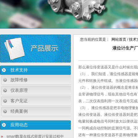
您当前的位置是：
网站首页
/
技术
液位计生产厂
那么液位传变送器又是什么时候出现
技术支持
（1）、我们知道，液位传感器是能
故障维修
元件和转换元件组成。当液位传感器
（2）、液位传变送器的概念是将非
仪表原理
去常讲物理信号，现在其他信号也有
客户见证
表，二次仪表指利用一次表信号完成
（3）、液位传感器是把非电物理量
经典案例
液位传变送器。液位传变送器则是把
电量转换成电信号同时放大以便供远
应用动态
一同构成自动控制的监测信号源。不
还有一种液位传变送器不是将物理量
smart数显在线式密度计安装过程中