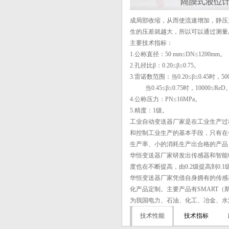
成局部收缩，从而使流速增加，静压
生的压差就越大，所以可以通过测量
主要技术指标：
1.公称直径：50 mm≤DN≤1200mm。
2.孔径比β：0.20≤β≤0.75。
3.雷诺数范围：当0.20≤β≤0.45时，50
当0.45≤β≤0.75时，10000≤ReD
4.公称压力：PN≤16MPa。
5.精度：1级。
工业自动变送器厂家是在工业生产过
和控制工业生产的基本手段，只有在
生产率、小的消耗生产出合格的产品
华恒变送器厂家研发出传感器和智能
度也在不断提高，由0.2级提高到0
华恒变送器厂家凭借自身拥有的传感
化产品定制。主要产品有SMART
为我国电力、石油、化工、冶金、水
技术性能
技术指标