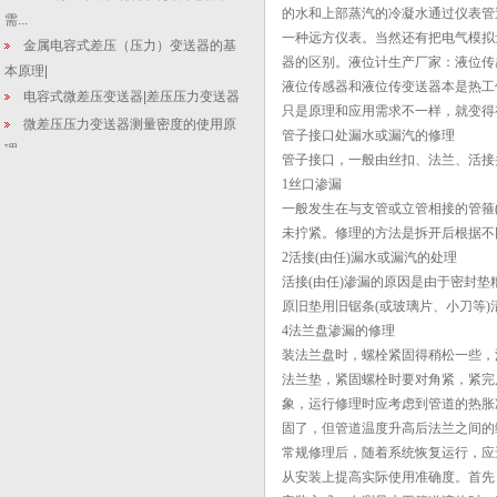
的水和上部蒸汽的冷凝水通过仪表管
需...
一种远方仪表。当然还有把电气模拟
金属电容式差压（压力）变送器的基
器的区别。液位计生产厂家：液位传
本原理|
液位传感器和液位传变送器本是热工
电容式微差压变送器|差压压力变送器
只是原理和应用需求不一样，就变
微差压压力变送器测量密度的使用原
管子接口处漏水或漏汽的修理
理
管子接口，一般由丝扣、法兰、活接
孔板流量计设计计算时差压值如何选
1丝口渗漏
取
一般发生在与支管或立管相接的管箍
压力变送器几个常见问题
未拧紧。修理的方法是拆开后根据不
【精密液位计生产】解决压力变送器
2活接(由任)漏水或漏汽的处理
抗干扰问...
活接(由任)渗漏的原因是由于密封
[优质液位计生产]电容式液位变送器生
原旧垫用旧锯条(或玻璃片、小刀等
产过...
4法兰盘渗漏的修理
装法兰盘时，螺栓紧固得稍松一些，
西安华恒仪表厂：恭贺新禧-庆福新
法兰垫，紧固螺栓时要对角紧，紧完
春-国产...
象，运行修理时应考虑到管道的热胀
【插入筒式数显液位计】提高甲醇双
固了，但管道温度升高后法兰之间的
效法精馏...
常规修理后，随着系统恢复运行，应
【数显投入是液位变送器】从“管
从安装上提高实际使用准确度。首先
涌”到抗洪...