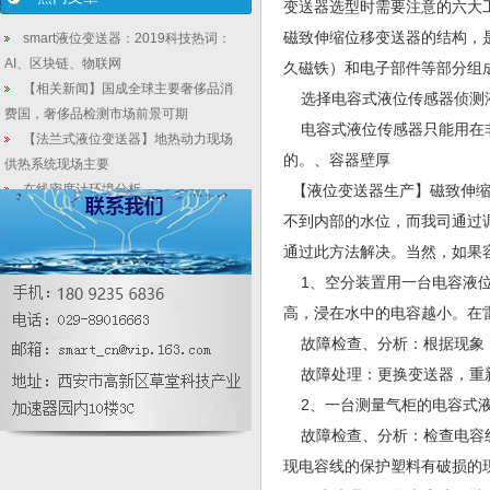
变送器选型时需要注意的六大
磁致伸缩位移变送器的结构，
smart液位变送器：2019科技热词：
AI、区块链、物联网
久磁铁）和电子部件等部分组
【相关新闻】国成全球主要奢侈品消
选择电容式液位传感器侦测
费国，奢侈品检测市场前景可期
电容式液位传感器只能用在非
【法兰式液位变送器】地热动力现场
的。、容器壁厚
供热系统现场主要
在线密度计环境分析
【液位变送器生产】磁致伸缩
涡轮流量计对介质的要求
不到内部的水位，而我司通过
西安仪表厂：有机磷农业废水处理标
通过此方法解决。当然，如果
准与设计
1、空分装置用一台电容液位
压力变送器别真假优劣判别不可不知
高，浸在水中的电容越小。在
的十三条-华恒压力变送器厂家
故障检查、分析：根据现象，
HH在线式压差密度计厂家_油化水处
理密度工控特点
故障处理：更换变送器，重
2、一台测量气柜的电容式液
故障检查、分析：检查电容线
现电容线的保护塑料有破损的