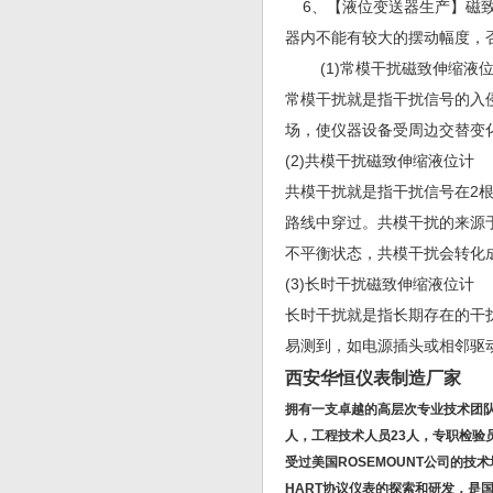
6、【液位变送器生产】磁致
器内不能有较大的摆动幅度，
(1)常模干扰磁致伸缩液
常模干扰就是指干扰信号的入
场，使仪器设备受周边交替变
(2)共模干扰磁致伸缩液位计
共模干扰就是指干扰信号在2
路线中穿过。共模干扰的来源
不平衡状态，共模干扰会转化
(3)长时干扰磁致伸缩液位计
长时干扰就是指长期存在的干
易测到，如电源插头或相邻驱动
西安华恒仪表制造厂家
拥有一支卓越的高层次专业技术团队
人，工程技术人员23人，专职检验
受过美国ROSEMOUNT公司的
HART协议仪表的探索和研发，是