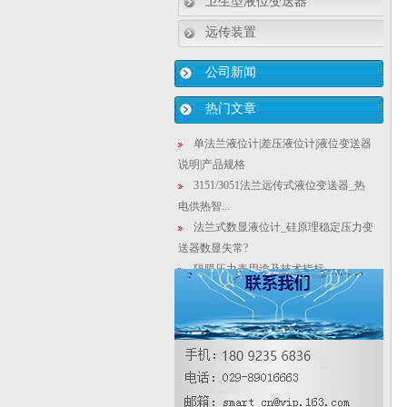
卫生型液位变送器
远传装置
公司新闻
热门文章
单法兰液位计|差压液位计|液位变送器
说明|产品规格
3151/3051法兰远传式液位变送器_热
电供热智...
法兰式数显液位计_硅原理稳定压力变
送器数显失常?
隔膜压力表用途及技术指标
石化肥料生产液化池的氨氮含量密度
计算