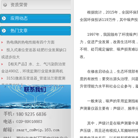
资质荣誉
根据统计，2015年，全国环保部门
应用动态
全国环保投诉119万件，其中噪声投
热门文章
1997年，我国颁布了环境噪声
力，促进产业发展，改善生活环境
热电偶的热电性能有四个方面
不明、处罚规定偏软、噪声损害难
投入式液位变送器:硅肥行业发展缺口
改。
或进步拉大
【相关产品】水、土、气污染防治资
金达490亿，环境监测行业迎来新商机
在修改启动会上，生态环境部有关
3151微差压变送器_管道法兰密度测
度的有效性；要突出源头治理、问
量保养的特点
升管理能力水平和社会公众参与，
喷水织造废水处理自动化设计常见的
单法兰液位变送器问题
一般来说，噪声的常用监测指标包
时间的验证：国产压力变送器是“作茧
声测量仪器主要有：声级计、频率
自缚”还是“浴火重生”
详细说明压力变送器的分类管理基本
其中，声级计是在噪声测量中基本
特征
声压级，而且还有模拟人耳频响特性的
华恒工匠:四十年技术沉淀!为何还不强