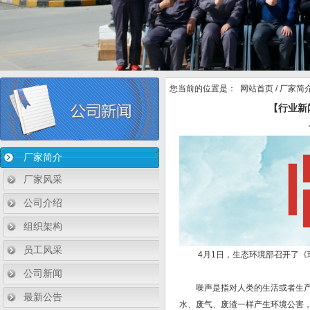
您当前的位置是：
网站首页
/
厂家简
【行业新
厂家简介
厂家风采
公司介绍
组织架构
员工风采
4月1日，生态环境部召开了《环
公司新闻
噪声是指对人类的生活或者生产活
最新公告
水、废气、废渣一样产生环境公害