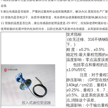
7.相应的设备外壳是否接地 解决办法:设备外壳接地8.是否与交流电源及其他电源分
走线
9.液位传感器是否损坏，严重的过载有时会损坏隔离膜片。解决办法:需发回生产厂
10.管路内是否有沙子、杂质等堵塞管道，有杂质时会使测量精度受到影响;解决办法
11.管路的温度是否过高，液位传感器的使用温度是-25~85℃，但实际使用时最好在-
使用前最好在缓冲管内先加些冷水，以防过热蒸汽直接冲击传感器，从而损坏传感器
技术指标
(在无迁移、316不锈
下。)
精 度：±0.2%，±0.5%
稳定性:最大量程范围的±0
温度影响：零点温度误差为
包括零点和量程的总
±1.0%/55℃
注意：对于量程3温
静压影响：（DP型在线
140kgf／cm2后，
±0.25%，量程3﹑6
±0.5%。这是系统误差
点,消除这个误差。
电源影响：小于输出量程的