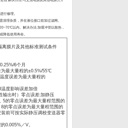
开走线 解决办法:与交流电源及其他电源分开
家进行修理。
:需清理杂质，并在液位接口前加过滤网。
20~70℃以内。解决办法:加缓冲管以散热，
或降低使用寿命。
钢隔离膜片及其他标准测试条件
.25%/6个月
最大量程的±0.5%/55℃
温度误差为最大量程的
度影响误差加倍
性输出时）零点误差:加静压
量程4﹑5的零点误差为最大量程范围的
﹑7﹑8的零点误差为最大量程范围的
,安装前可按实际静压调校变送器零
0.005%／V。