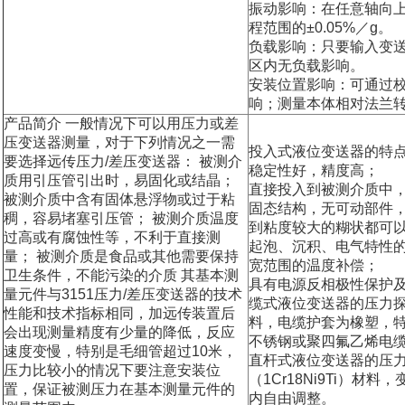
振动影响：在任意轴向上
程范围的±0.05%／g。
负载影响：只要输入变送
区内无负载影响。
安装位置影响：可通过
响；测量本体相对法兰
产品简介 一般情况下可以用压力或差
压变送器测量，对于下列情况之一需
投入式液位变送器的特
要选择远传压力/差压变送器： 被测介
稳定性好，精度高；
质用引压管引出时，易固化或结晶；
直接投入到被测介质中
被测介质中含有固体悬浮物或过于粘
固态结构，无可动部件
稠，容易堵塞引压管； 被测介质温度
到粘度较大的糊状都可
过高或有腐蚀性等，不利于直接测
起泡、沉积、电气特性
量； 被测介质是食品或其他需要保持
宽范围的温度补偿；
卫生条件，不能污染的介质 其基本测
具有电源反相极性保护
量元件与3151压力/差压变送器的技术
缆式液位变送器的压力探头
性能和技术指标相同，加远传装置后
料，电缆护套为橡塑，
会出现测量精度有少量的降低，反应
不锈钢或聚四氟乙烯电
速度变慢，特别是毛细管超过10米，
直杆式液位变送器的压
压力比较小的情况下要注意安装位
（1Cr18Ni9Ti）材
置，保证被测压力在基本测量元件的
内自由调整。