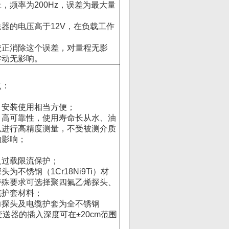
，频率为200Hz，误差为最大量
器的电压高于12V，在负载工作
校正消除这个误差，对量程无影
转动无影响。
点：
，安装使用相当方便；
，高可靠性，使用寿命长从水、油
以进行高精度测量，不受被测介质
的影响；
及过载限流保护；
为不锈钢（1Cr18Ni9Ti）材
特殊要求可选择聚四氟乙烯探头、
缆护套材料；
力探头及电缆护套为全不锈钢
料，变送器的插入深度可在±20cm范围