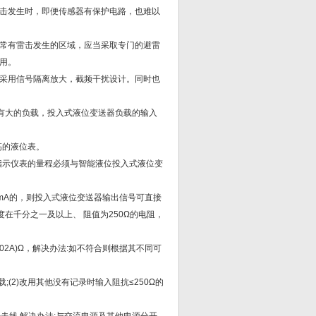
击发生时，即便传感器有保护电路，也难以
常有雷击发生的区域，应当采取专门的避雷
用。
采用信号隔离放大，截频干扰设计。同时也
是否有大的负载，投入式液位变送器负载的输入
高的液位表。
位指示仪表的量程必须与智能液位投入式液位变
0mA的，则投入式液位变送器输出信号可直接
在千分之一及以上、 阻值为250Ω的电阻，
.02A)Ω，解决办法:如不符合则根据其不同可
;(2)改用其他没有记录时输入阻抗≤250Ω的