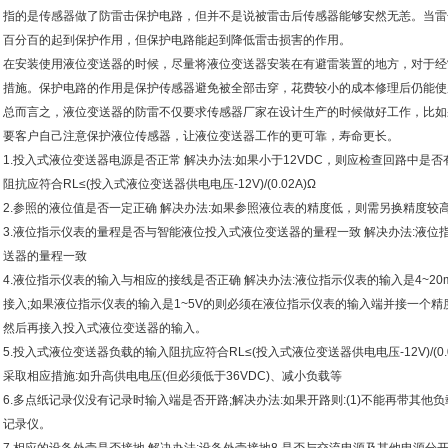
指的是传感器做了防雷击保护电路，但并不是说被雷击后传感器能够安然无恙。当雷
百分百的起到保护作用，但保护电路能起到降低雷击损害的作用。
在安装使用液位变送器的时候，尽量将液位变送器安装在有避雷装置的地方，对于经
措施。保护电路的作用是保护传感器避免被全部击穿，花费较小的成本修理后仍能使
总而言之，液位变送器的防雷不仅要求传感器厂家在设计生产的时候做好工作，比如
要客户自己注意保护液位传感器，让液位变送器工作的更可靠，寿命更长。
1.投入式液位变送器电源是否正常 解决办法:如果小于12VDC，则应检查回路中
阻抗应符合RL≤(投入式液位变送器供电电压-12V)/(0.02A)Ω
2.参照的液位值是否一定正确 解决办法:如果参照液位表的精度低，则需另换精度较
3.液位指示仪表的量程是否与智能液位投入式液位变送器的量程一致 解决办法:液
送器的量程一致
4.液位指示仪表的输入与相应的接线是否正确 解决办法:液位指示仪表的输入是4~2
接入;如果液位指示仪表的输入是1~5V的则必须在液位指示仪表的输入端并接一个精度
然后再接入投入式液位变送器的输入。
5.投入式液位变送器负载的输入阻抗应符合RL≤(投入式液位变送器供电电压-12V)/(0
采取相应措施:如升高供电电压(但必须低于36VDC)、减小负载等
6.多点纸记录仪没有记录时输入端是否开路;解决办法:如果开路则:(1)不能再带其他负载
记录仪。