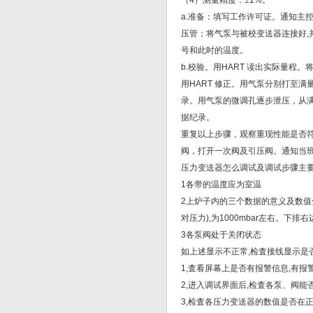
（4）测量精度：±1%。
a.准备：填写工作许可证。通知主
压管；将气泵与被校变送器连接好,
号和此时的温度。
b.校验。用HART 读出实际量程
用HART 修正。用气泵分别打至满量
录。用气泵的微调孔逐步泄压，从满量
据纪录。
重复以上步骤，观察重现性能是否
阀，打开一次阀及引压阀。通知当
压力变送器怎么调试及调试步骤主要
1各带的温度应为室温
2上炉子内的三个数据的意义及数值分
对压力),为1000mbar左右。下排右
3各泵阀处于关闭状态
如上述显示不正常,检査接线显示是
1,査看屏幕上是否有报警信息,有报
2,进入调试界面后,检査各泵、阀
3,检査各压力变送器的数值是否在