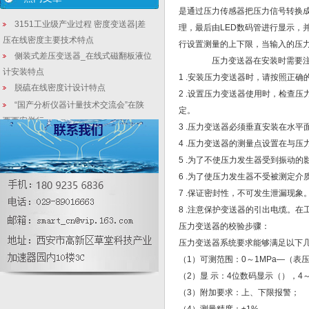
是通过压力传感器把压力信号转换
3151工业级产业过程 密度变送器|差
理，最后由LED数码管进行显示，
压在线密度主要技术特点
行设置测量的上下限，当输入的压
侧装式差压变送器_在线式磁翻板液位
压力变送器在安装时需要
计安装特点
1 .安装压力变送器时，请按照正确
脱硫在线密度计设计特点
2 .设置压力变送器使用时，检查
“国产分析仪器计量技术交流会”在陕
定。
西西安举行
3 .压力变送器必须垂直安装在水平
脱硫式差压密度计接线_差压式密度变
4 .压力变送器的测量点设置在与
送器故障怎么判断
5 .为了不使压力发生器受到振动
差压式液位计精度_双室差压式液位计
6 .为了使压力发生器不受被测定
说明常见问题
7 .保证密封性，不可发生泄漏现象
差压变送器应用中的故障判断及分析
8 .注意保护变送器的引出电缆。
液位变送器生产|3151差压液位变送器
压力变送器的校验步骤：
结构原理简介
压力变送器系统要求能够满足以下
（1）可测范围：0～1MPa—（表
（2）显 示：4位数码显示（），4～
（3）附加要求：上、下限报警；