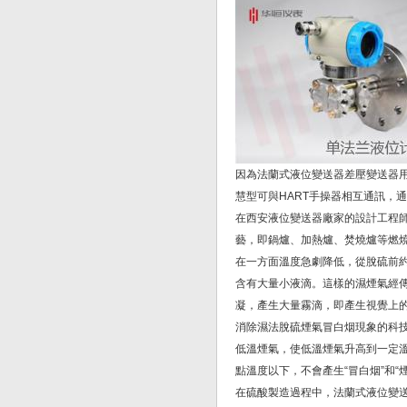
因為法蘭式液位變送器差壓變送器用
慧型可與HART手操器相互通訊，
在西安液位變送器廠家的設計工程
藝，即鍋爐、加熱爐、焚燒爐等燃
在一方面溫度急劇降低，從脫硫前約
含有大量小液滴。這樣的濕煙氣經
凝，產生大量霧滴，即產生視覺上的
消除濕法脫硫煙氣冒白烟現象的科
低溫煙氣，使低溫煙氣升高到一定溫
點溫度以下，不會產生“冒白烟”和
在硫酸製造過程中，法蘭式液位變