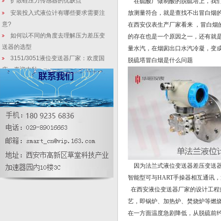
扩散硅压力传感器的优缺点
在硫酸厂做制酸的脱硫塔上，我们
安装投入式液位计有哪些要求需要注
放测量符合，就是查找不出冒白烟
意?
在西安仪表生产厂家看来 ，冒白
如何以不同的角度去理解压力差压变
的存在也是一个原因之一，还有就
送器的选型
量水汽，在烟囱出口水汽冷凝，变
3151/3051液位变送器厂家：欢度国
脱硫塔冒白烟是什么问题
庆，喜迎中秋
高精度3151插入筒式液位计_法兰直
装差压仪表提高热控稳定性
差压变送器校准时需要意哪些事项
3151数显液位变送器和数显数显液位
开关使用区别有那些
电表企业的机会来了，中东和北非将
安装5540万只智能电表
因为法兰式液位变送器差压变送器
智能型可与
HART
手操器相互通讯，
在西安液位变送器厂家的设计工程
艺，即锅炉、加热炉、焚烧炉等燃
在一方面温度急剧降低，从脱硫前