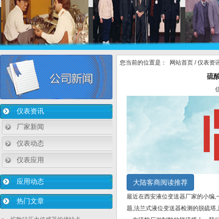
您当前的位置是：
网站首页
/
仪表资
硫
仪表资讯
厂家新闻
仪表动态
仪表应用
应用动态
大陆客商阅读推荐
最近在西安液位变送器厂家的小编
,
热门文章
题
,
法兰式液位变送器检测的脱硫塔