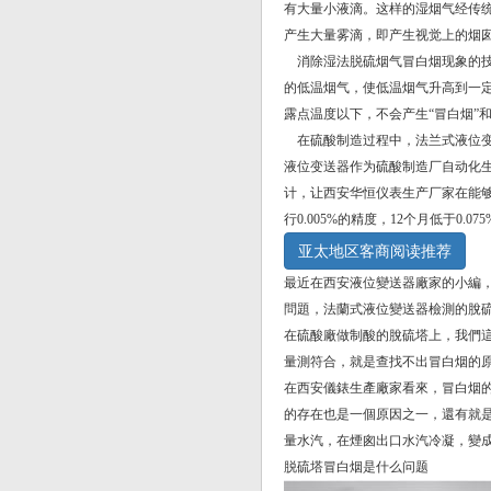
有大量小液滴。这样的湿烟气经传
产生大量雾滴，即产生视觉上的烟
消除湿法脱硫烟气冒白烟现象的技
的低温烟气，使低温烟气升高到一
露点温度以下，不会产生
“
冒白烟
”
在硫酸制造过程中，法兰式液位变
液位变送器作为硫酸制造厂自动化
计，让西安华恒仪表生产厂家在能
行
0.005%
的精度，
12
个月低于
0.075
亚太地区客商阅读推荐
最近在西安液位變送器廠家的小編
問題，法蘭式液位變送器檢測的脫
在硫酸廠做制酸的脫硫塔上，我們
量測符合，就是查找不出冒白烟的
在西安儀錶生產廠家看來，冒白烟
的存在也是一個原因之一，還有就是
量水汽，在煙囪出口水汽冷凝，變
脱硫塔冒白烟是什么问题