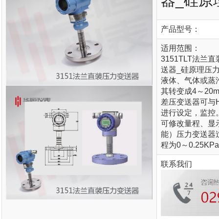
器_硅原
产品型号：
适用范围：
3151TLT法
送器_硅原理压
液体、气体或蒸
其转变成
4
～
20m
差压变送器可与
进行设定，监控
可修改量程、显
能）压力变送器
程为
0
～
0.25KPa
联系我们