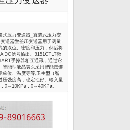
理压力变送器
兰直装式压力变送器_直装式压力变
力变送器微差压变送器用于测量
汽的液位、密度和压力，然后将
A DC
信号输出。
3151CTLT
微
HART
手操器相互通讯，通过它
。智能型液晶表头采用智能按键
示单位、温度等等
,
卫生型（智
过压强度高，稳定性好。输入量
，
0
～
10KPa
，
0
～
40KPa
。