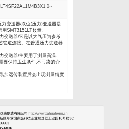
LT4SF22AL1M4B3X1 0~
压力变送器/液位(压力)变送器是
用SMT3151LT했量。
压力变送器/它是以大气压为参考
工艺管道连接。在普通压力变送器
压力变送器/主要用于测量高温、
需要保持卫生条件,不亏染的介
同,加远传装置后会出现测量精度
恒仪表制造有限公司
http://www.xahuaheng.cn
高新区草堂国家级科技企业加速器工业园10号楼3C
16663
35-6836