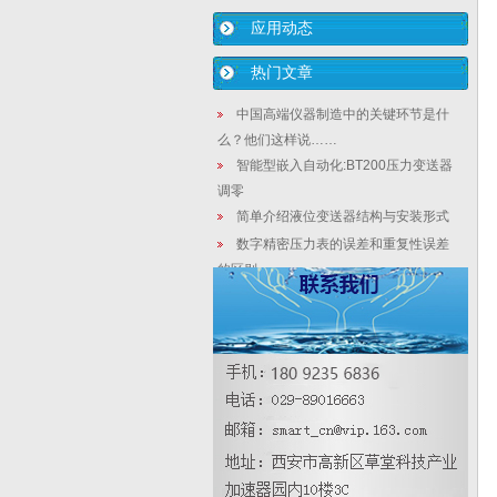
应用动态
热门文章
中国高端仪器制造中的关键环节是什
么？他们这样说……
智能型嵌入自动化:BT200压力变送器
调零
简单介绍液位变送器结构与安装形式
数字精密压力表的误差和重复性误差
的区别
压力变送器7大常见故障
【业内新闻】他们怎样表态，面对国
际巨头垄断？
智能差压变送器的介绍及其安装时的
注意事项
雷达液位计在氯乙烯应用优缺点