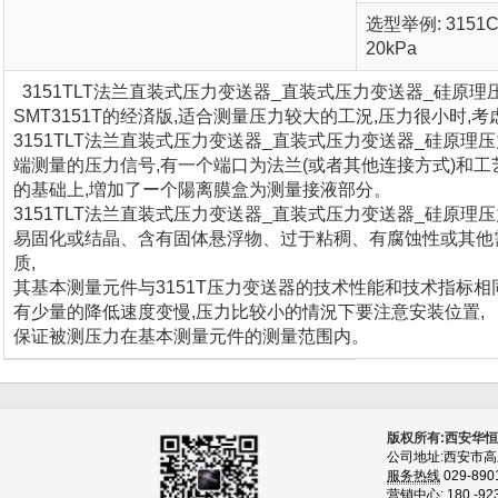
选型举例: 3151C
20kPa
3151TLT法兰直装式压力变送器_直装式压力变送器_硅原理
SMT3151T的经済版,适合测量压力较大的工況,压力很小时,考虑
3151TLT法兰直装式压力变送器_直装式压力变送器_硅原理
端测量的压力信号,有一个端口为法兰(或者其他连接方式)和
的基础上,増加了ー个陽离膜盒为测量接液部分。
3151TLT法兰直装式压力变送器_直装式压力变送器_硅原理
易固化或结晶、含有固体悬浮物、过于粘稠、有腐蚀性或其他
质,
其基本测量元件与3151T压力变送器的技术性能和技术指标相
有少量的降低速度变慢,压力比较小的情況下要注意安装位置,
保证被测压力在基本测量元件的测量范围内。
版权所有:西安华
公司地址:西安市
服务热线
029-890
营销中心:
180 -92