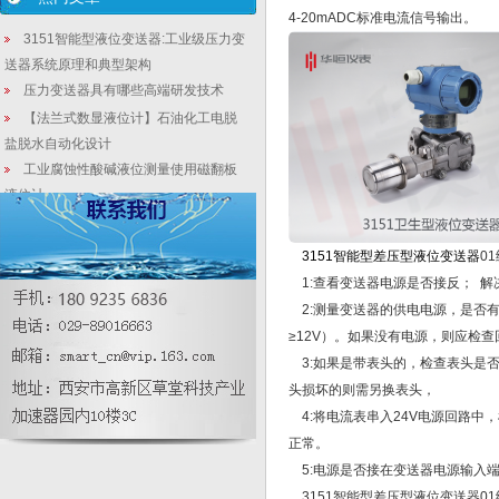
4-20mADC标准电流信号输出。
3151智能型液位变送器:工业级压力变
送器系统原理和典型架构
压力变送器具有哪些高端研发技术
【法兰式数显液位计】石油化工电脱
盐脱水自动化设计
工业腐蚀性酸碱液位测量使用磁翻板
液位计
法兰式液位计_法兰式磁致伸缩液位计
_顶装式液位计生产
3151智能型差压型液位变送器
0
高精度远传差压/压力变送器
1:查看变送器电源是否接反； 解
在线式压力变送器|数显差压变送器的
2:测量变送器的供电电源，是否有
外壳材质怎样选?
≥12V）。如果没有电源，则应检
国产液位变送器厂家：弯管液位变送
3:如果是带表头的，检查表头是否
器使用特点
头损坏的则需另换表头，
4:将电流表串入24V电源回路中
正常。
5:电源是否接在变送器电源输入端
3151智能型差压型液位变送器01