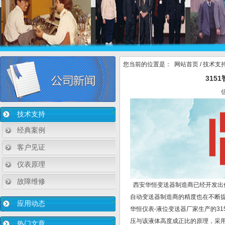
您当前的位置是：
网站首页
/
技术支
315
技术支持
经典案例
客户见证
仪表原理
故障维修
西安华恒变送器制造商已经开发出
自动变送器制造商的精度也在不断提高
应用动态
华恒仪表-液位变送器厂家生产的3
压与该液体高度成正比的原理，采
热门文章