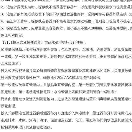
>20M（用数字万用表20M测量），测量绝缘电阻时，应将探极线与变送器的连接暂
2、液位计露天安装时，探极线不能裸露于容器外，以免雨天探极线着水出现测量误
3、液位计的外壳或接线盒下部的不锈钢过程连接部件，必须可靠与容器外壁连接（
4、在正常工作中，探极线在容器内不能有较大的摆动幅度，否则会出现信号不稳定
5、探极线安装时，应尽量远离容器内壁，较小距离不能<100mm。当受条件限制，距
保证相对固定。
【3151投入式液位变送器】市政水处理循环设计使用，
節能環保城鎮污水排放淨化處理裝置，包括進水管、沉澱池、過濾裝置、消毒曝氣裝
一電機、第一絞龍和絮凝劑管，管體包括水准管體和垂直管體，垂直管體的頂端和水
水水源連通；
投入式液位變送器是基於所測液體靜壓與該液體液位高度成正比的原理，採用擴散矽
經過溫度補償和線性校正。轉換成4-20mADC標準電流訊號輸出。
第一絞龍位於垂直管體內，且緊貼垂直管體內壁，第一絞龍的頂管貫穿水准管體後和
固定連接，第一電機電連接電源；水准管體上表面和絮凝劑管的一端連通；
污水由通過進水管進入到沉澱池內，之後依次經過過濾裝置和消毒曝氣裝置後通過出
淨化處理。
投入式靜壓液位變送器的感測器部分可直接投入到液體中，變送器部分可用法蘭或支
市給排水、水庫、河流、海洋、儲油罐及石油、化工、電廠等部門的水位及其敞開式
控制系統中理想的液位變送儀錶。