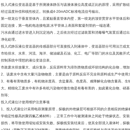
投入式液位变送器是基于所测液体静压与该液体液位高度成正比的原理，采用扩散硅
经过温度补偿和线性校正。转换成4-20mADC标准电流信号输出。
第一绞龙位于垂直管体内，且紧贴垂直管体内壁，第一绞龙的顶管贯穿水平管体后和
固定连接，第一电机电连接电源;水平管体上表面和絮凝剂管的一端连通;
污水由通过进水管进入到沉淀池内，之后依次经过过滤装置和消毒曝气装置后通过出
净化处理。
投入式静压液位变送器的传感器部分可直接投入到液体中，变送器部分可用法兰或支
市给排水、水库、河流、海洋、储油罐及石油、化工、电厂等部门的水位及其敞开式
控制系统中理想的液位变送仪表。
市政废水排放量大、成分复杂，反应原料常为溶剂类物质或环状结构的化合物，增加
2、该废水中含有大量污染物物质，主要是由于原料反应不完全和原料或生产中使用
3、有毒有害物质多，有机物浓度高、含盐量高、色度高、难降解化合物含量高、生
大。精细化工废水中有许多有机污染物对微生物是有毒有害的，如卤素化合物、硝基
剂等;
投入式液位计使用维护注意事项
1、投入式液位计采用电容测量原理，探极的外绝缘层可根据不同的介质相应的绝缘
学稳定性极高的聚四氟乙烯材料），正常工作中与被测液体之间处于绝缘状态。安装
损伤，将导致使用缩短或安装失败。探极线安装结束后，使其全部浸入液体时，探极