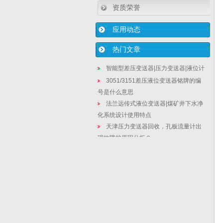
资质荣誉
应用动态
热门文章
智能型差压变送器|压力变送器|液位计
3051/3151差压液位变送器铭牌的编
号是什么意思
法兰远传式液位变送器|煤矿井下水净
化系统设计使用特点
天津压力变送器回收，孔板流量计出
现故障的原因分析？
液位变送器生产|3151差压液位变送器
结构原理简介
单、双法兰以及插入式法兰差压变送
器在造纸厂的选用规则
压力变送器现场检定中常见问题的处
理方法
法兰式液位变送器应用深度污泥压滤