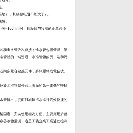
时断开。
差。
接地），其接触电阻不能大于2。
现象。
离<100mm时，探极线与容器的距离必须
置和出水管依次連接；進水管包括管體、第
准管體的一端連通，水准管體的另一端和污
或陶瓷電容敏感元件，將靜壓轉成電信號。
位於水准管體外部上表面的第一電機的轉軸
水管排出，從而對城鎮污水進行高效快捷的
架固定，安裝使用極為方便。主要應用於都
容器液體量測，這是工礦企業工業過程檢測