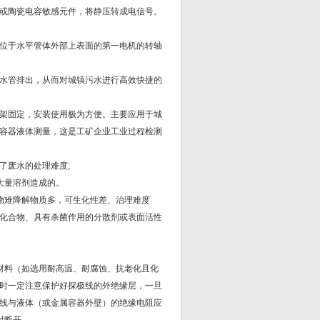
或陶瓷电容敏感元件，将静压转成电信号。
位于水平管体外部上表面的第一电机的转轴
水管排出，从而对城镇污水进行高效快捷的
架固定，安装使用极为方便。主要应用于城
容器液体测量，这是工矿企业工业过程检测
了废水的处理难度;
大量溶剂造成的。
物难降解物质多，可生化性差、治理难度
化合物、具有杀菌作用的分散剂或表面活性
材料（如选用耐高温、耐腐蚀、抗老化且化
时一定注意保护好探极线的外绝缘层，一旦
线与液体（或金属容器外壁）的绝缘电阻应