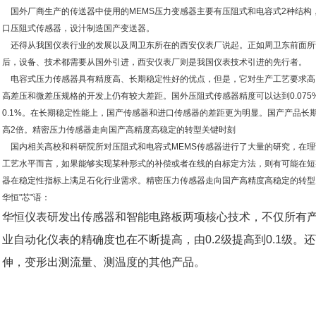
国外厂商生产的传送器中使用的MEMS压力变感器主要有压阻式和电容式2种结构
口压阻式传感器，设汁制造国产变送器。
还得从我国仪表行业的发展以及周卫东所在的西安仪表厂说起。正如周卫东前面所
后，设备、技术都需要从国外引进，西安仪表厂则是我国仪表技术引进的先行者。
电容式压力传感器具有精度高、长期稳定性好的优点，但是，它对生产工艺要求高
高差压和微差压规格的开发上仍有较大差距。国外压阻式传感器精度可以达到0.07
0.1%。在长期稳定性能上，国产传感器和进口传感器的差距更为明显。国产产品长期
高2倍。精密压力传感器走向国产高精度高稳定的转型关键时刻
国内相关高校和科研院所对压阻式和电容式MEMS传感器进行了大量的研究，在理
工艺水平而言，如果能够实现某种形式的补偿或者在线的自标定方法，则有可能在短
器在稳定性指标上满足石化行业需求。精密压力传感器走向国产高精度高稳定的转型
华恒"芯"语：
华恒仪表研发出传感器和智能电路板两项核心技术，不仅所有
业自动化仪表的精确度也在不断提高，由0.2级提高到0.1级。
还
伸，变形出测流量、测温度的其他产品。