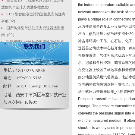
西安仪表厂：抗生素污染医疗废水排
the indoor temperature suitable an
放危机？全球人类潘多拉魔盒!
network undertakes the task of time
3151型智能液位计的运输及安装注意
plays a bridge role in connecting t
事项(02)
压力变送器是许多工业设备中用以
国产防爆型单法兰压力变送器选型指
压力，然后将压力信号转变成4~2
南（03）
冲击等环境中工作。在石油、化工、
磁翻板液位计维护的重要性及快速判
送器是公司技术中心新开发的一种
断故障问题
介质在液体，气体和蒸汽状态下的压
【3151投入式液位变送器】市政水处
理循环设计使用
示、记录和各种控制、调节系统的输
HH智能数显差压浓度计_防腐型反应
在变送器上设置了就地零点和量程调
釜减少误差的5个因素
部分地区仍采用汽暖供热，比起水
微差压压力变送器测量密度的使用原
管网的热媒和热源选择不够恰当、管
理
法兰式压力变送器应用_供热管网存
插入筒式差压液位计_微压电流输出偏
Pressure transmitter is an importa
高或偏低分析
change. The pressure transmitter is
converts the pressure signal into 4
with the measured medium. It often
shock. It is widely used in pressure