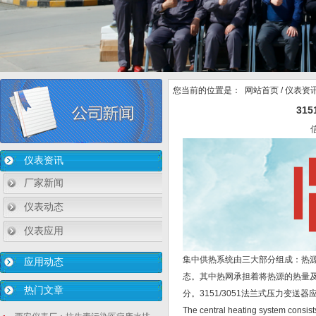
您当前的位置是：
网站首页
/
仪表资
31
仪表资讯
厂家新闻
仪表动态
仪表应用
集中供热系统由三大部分组成：热
应用动态
态。其中热网承担着将热源的热量
热门文章
分。3151/3051法兰式压力变送
The central heating system consist