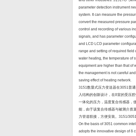
and other industries. 3151TG Series 
parameter detection instrument new
system. It can measure the pressure
convert the measured pressure para
control and recording of various ind
signals, and has parameter configu
and LCD LCD parameter configuration
range and setting of required field
water heating, the temperature of s
equipment are higher than that of w
the management is not careful and 
saving effect of heating network.
3151数显式压力变送器在3051
入结构的创新设计，在δ室的受压腔
一体化的压力，温度复合传感器，
能，由于该复合传感器与被测介质
力管道联接，方便安装。3151/3
On the basis of 3051 common intelli
adopts the innovative design of δ c