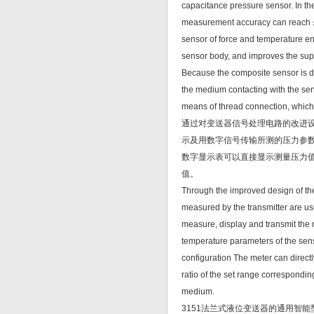
capacitance pressure sensor. In t
measurement accuracy can reach ± 
sensor of force and temperature en
sensor body, and improves the supp
Because the composite sensor is di
the medium contacting with the sen
means of thread connection, which 
通过对变送器信号处理电路的改进
示及用数字信号传输所测的压力参
数字显示表可以直接显示测量压力
值。
Through the improved design of the 
measured by the transmitter are use
measure, display and transmit the 
temperature parameters of the senso
configuration The meter can direct
ratio of the set range correspondi
medium.
3151法兰式液位变送器的通用智