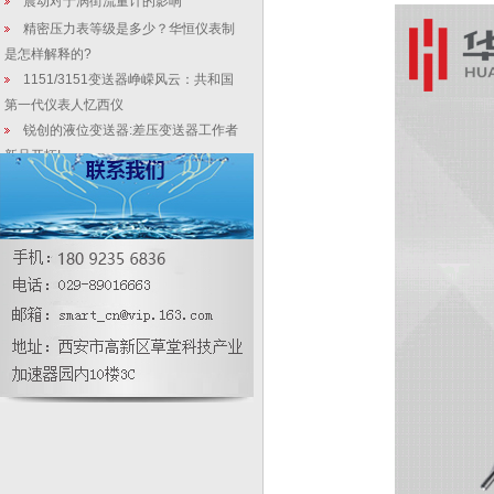
震动对于涡街流量计的影响
精密压力表等级是多少？华恒仪表制
是怎样解释的?
1151/3151变送器峥嵘风云：共和国
第一代仪表人忆西仪
锐创的液位变送器:差压变送器工作者
新品开拓!
3151/3051稳定型静压液位变送器_水
产养殖使用特点说明之一
如何使用压力变送器或压力传感器测
量容器中一列水的高度？
HH带直管段在线密度计厂家|管道安
装差压变送器生产线特点
导波雷达液位计的原理及安装位置