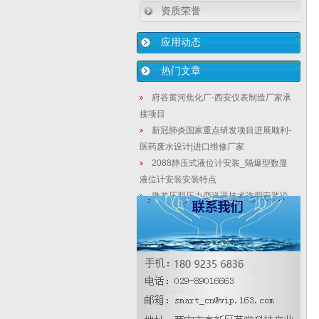
资质荣誉
应用动态
热门文章
府谷黄河焦化厂-西安仪表制造厂家承
接项目
新冠肺炎国家重点研发项目进展顺利-
医药废水设计|进口维修厂家
2088静压式液位计安装_隔爆型数显
液位计安装安装特点
微差压型压力变送器技术选型安装说
明书
2088扩散硅压力变送器|扩散硅压力变
送器厂家直销
差压式法兰液位计_远传法兰液位变送
器法兰隔膜完整的重要
压力变送器购买需要考虑哪些东西
3151智能法兰式液位变送器在复杂工