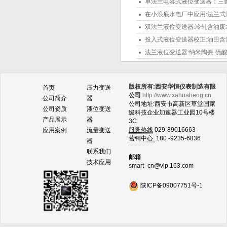
单法兰电容式液位变送器：三
在小浪底水电厂中应用:法兰
双法兰液位变送器:冷轧含油
投入式液位变送器校正:油田
法兰液位变送器:纳米陶瓷-硫
版权所有:西安华恒仪表制造有限
首页
压力变送
公司
http://www.xahuaheng.cn
公司简介
器
公司地址:西安市高新区草堂国家
公司资质
液位变送
级科技企业加速器工业园10号楼
产品展示
器
3C
服务热线
029-89016663
应用案例
流量变送
营销中心:
180 -9235-6836
器
联系我们
邮箱
技术应用
smart_cn@vip.163.com
陕ICP备09007751号-1