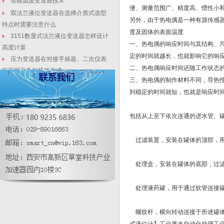
智能温度变送器技术
便、测量范围广、精度高、惯性小
双法兰液位变送器在选择介质式选型
另外，由于热电偶是一种有源传感
特点时需要注意什么
度及固体的表面温度
3151数显式法兰液位变送器怎样设计
一、热电偶的响应时间与其结构、
高度计算
定的时间就越长，也就影响它的响
压力变送器在对接手操器、二次仪表
二、热电偶响应时间还随工作状态
等不同设备的接线方式
三、热电偶的制作材料不同，导热
单法兰压力变送器|单法兰压力变送器
到稳定的时间就短，也就是响应时
价格
微差压变送器测量自动化工控密度的
包括从上至下依次连通的进水管、
10大特点
双法兰带远传差压变送器误差产生的
原因
过滤装置，安装在罐体的顶部，用
3151/3051三夹钳式远传液位变送器
厂价格怎样订
处理盒，安装在罐体的底部，过滤
处理液药罐，用于通过软管连接罐
螺纹杆，横向转动连接于所述罐体