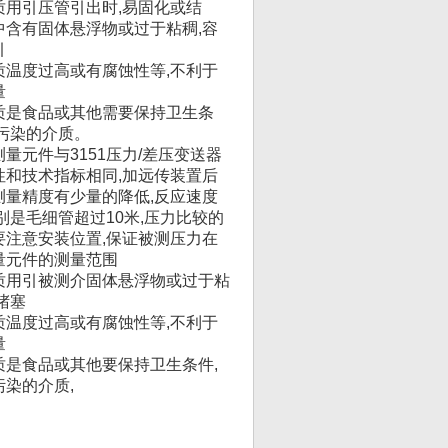
质用引压管引出时,易固化或结
中含有固体悬浮物或过于粘稠,容
引
质温度过高或有腐蚀性等,不利于
量
质是食品或其他需要保持卫生条
能污染的介质。
量元件与3151压力/差压变送器
性和技术指标相同,加远传装置后
测量精度有少量的降低,反应速度
别是毛细管超过10米,压力比较的
要注意安装位置,保证被测压力在
量元件的测量范围
质用引被测介固体悬浮物或过于粘
堵塞
质温度过高或有腐蚀性等,不利于
量
质是食品或其他要保持卫生条件,
污染的介质,