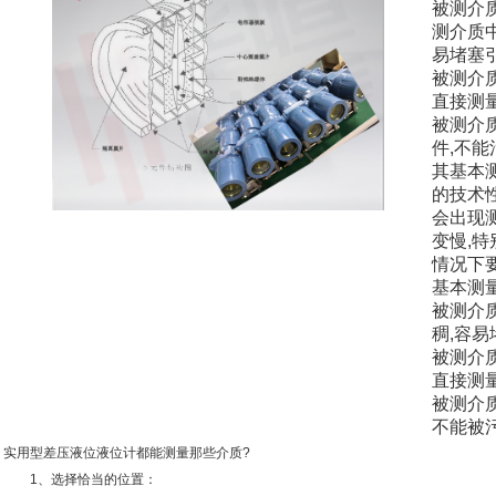
被测介
测介质
易堵塞
被测介
直接测
被测介
件,不
其基本测
的技术
会出现
变慢,特
情况下
基本测
被测介
稠,容易
被测介
直接测
被测介
不能被
实用型差压液位液位计都能测量那些介质?
1、选择恰当的位置：