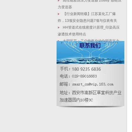
高性能差压压力变送器 2088扩散硅压
力变送器
【行业新闻转载】江苏某化工厂爆
炸，13项安全隐患问题7项与仪表有关
HH管道式在线密度计原理_印染高压
渗透技术使用特点
大国匠芯：工业电气自动化国产压力
变送器控制的分析与节能减排中的作用
双法兰远传液位变送器:煤化工废水“近
零排放”的检测卫士
国产压力变送器控制：自动洗车房污
水处理系统
空气压力传感器用哪种的好？
数字压力表如何确定量程