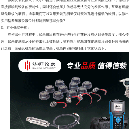
假如安装孔的尺寸大小不合适，实用型差压液位液位计在安装的过程中，螺纹部
直接影响到设备的密封性，同时还会使压力传感器无法充分的发挥作用，甚至有可能
避免螺纹的磨损，通常我们可以采用安装孔测量仪对安装孔进行精细的检测，以做出
实用型差压液位液位计都能测量那些介质?
3、避免低温干扰：
在挤出生产过程中，如果挤出机在开始进行生产前还没有达到操作温度，那么传
外，如果传感器从冷的挤出机上被拆除，材料就可能粘附在传感器顶部引起震动膜的
计之前，应确认机筒的温度足够高，机筒内部的物料处于软化状态下。