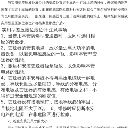
当实用型差压液位液位计的安装位置过于靠近生产线上游的时候，未熔融的物料
装在了太过于靠后的位置，那在传感器以及螺杆行程之间就会产生熔融物料的停滞区
号也可能传递失真。一般来说，传感器可以位于滤网前面的机筒上、熔体泵的前后或
实用型差压液位液位计都能测量那些介质?
实用型差压液位液位计 注意事项
1、当选用本安防爆型变送器时，应同时选用相
应的安全栅。
2、变送器的安装地点，应尽量远离大功率的电
器设备，以避免电磁感应的干扰，影响本安型变
送器的性能。
3、搬运和安装变送器轻拿轻放，以免影响本安
电路的性能。
4、变送器的本安导线不得与高压电缆线一起敷
设，导线长度应尽量缩短，导线的分布电感、分
布电容及变送器的有效电感、有效电容之和，不
得超过安全栅规定的额定值。
5、变送器设有接地螺钉，接地导线必须牢固，
且接地电阻不大于2Q。 6、维修时应切断本安
电路的电源，在非危险区进行检修。
2、检查安装孔尺寸的大小：