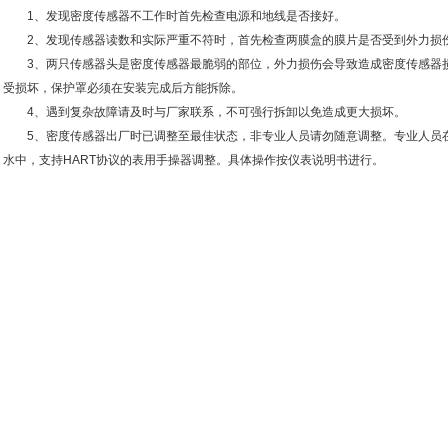
1、发现密度传感器不工作时首先检查电源和地线是否接好。
2、发现传感器读数和实际严重不符时，首先检查两膜盒的膜片是否受到外力损
3、两只传感器头是密度传感器最脆弱的部位，外力损伤会导致造成密度传感器损
受损坏，保护罩必须在安装完成后方能拆除。
4、遇到复杂故障请及时与厂家联系，不可强行拆卸以免造成更大损坏。
5、密度传感器出厂时已调整至最佳状态，非专业人员请勿随意调整。专业人员在
水中，支持HART协议的表用手操器调整。具体操作按仪表说明书进行。