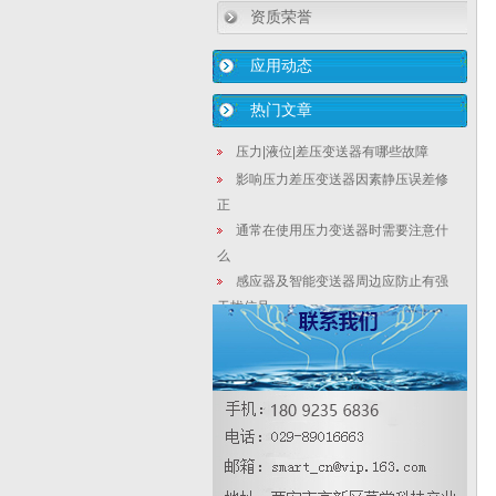
资质荣誉
应用动态
热门文章
压力|液位|差压变送器有哪些故障
影响压力差压变送器因素静压误差修
正
通常在使用压力变送器时需要注意什
么
感应器及智能变送器周边应防止有强
干扰信号
双法兰电容式液位变送器：全球zui大
焦化厂水处理承建完工
单法兰液位变送器工作解决方法
浅谈智能差压变送器的日常故障及处
理方法
在线式差压液位计|智能数显hart475
手操器基本设计参数