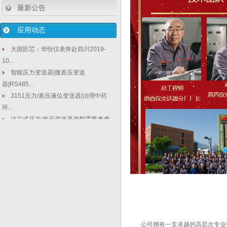
最新公告
应用动态
大国匠芯：华恒仪表奔赴四川2019-
10...
智能压力变送器|微差压变送
器|RS485...
3151压力/差压液位变送器|治理中药
环...
法兰式压力/差压变送器选型需要考虑
的几个...
差压变送器的选型如何去选啊？
SMT3151型GP压力变送器优势特点
与...
国产压力变送器助力：智慧供热和智
慧热网建...
智能温度变送器技术
【仪表相关行业新闻】3月份仪器仪表
公司拥有一支卓越的高层次专业技术
行业新...