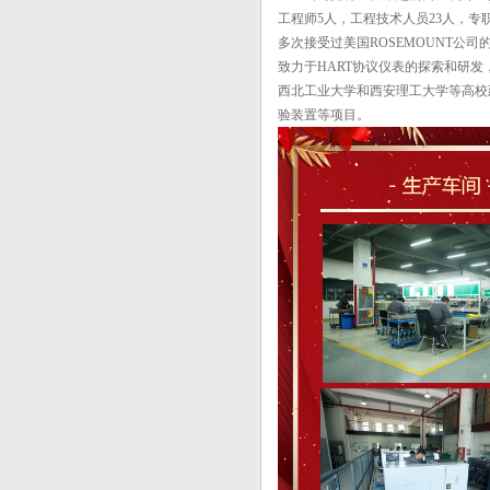
工程师5人，工程技术人员23人，
关于压力/差压变送器选型与应用内容
多次接受过美国ROSEMOUNT
详尽的...
致力于HART协议仪表的探索和研
压力变送器充满脉冲线可与过程流体
西北工业大学和西安理工大学等高校
直接隔离...
验装置等项目。
液位变送器厂家：线路板厂铜镍废水
处理与设...
隔膜压力表的特性有哪些
差压变送器在气柜高低指示、报警及
自控等方...
单法兰液位计生产厂家|数显法兰液位
变送器...