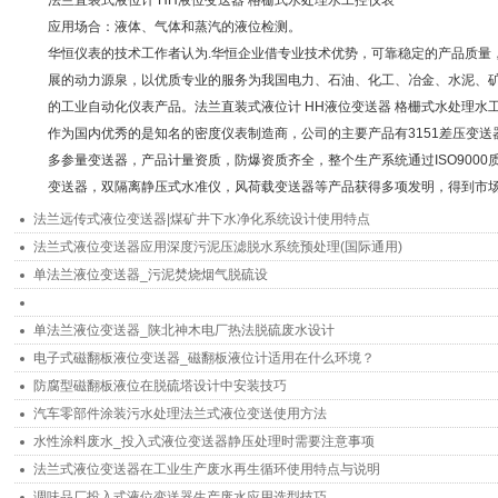
法兰直装式液位计 HH液位变送器 格栅式水处理水工控仪表
应用场合：液体、气体和蒸汽的液位检测。
华恒仪表的技术工作者认为.华恒企业借专业技术优势，可靠稳定的产品质量，
展的动力源泉，以优质专业的服务为我国电力、石油、化工、冶金、水泥、
的工业自动化仪表产品。法兰直装式液位计 HH液位变送器 格栅式水处理水
作为国内优秀的是知名的密度仪表制造商，公司的主要产品有3151差压变送
多参量变送器，产品计量资质，防爆资质齐全，整个生产系统通过ISO900
变送器，双隔离静压式水准仪，风荷载变送器等产品获得多项发明，得到市
法兰远传式液位变送器|煤矿井下水净化系统设计使用特点
法兰式液位变送器应用深度污泥压滤脱水系统预处理(国际通用)
单法兰液位变送器_污泥焚烧烟气脱硫设
单法兰液位变送器_陕北神木电厂热法脱硫废水设计
电子式磁翻板液位变送器_磁翻板液位计适用在什么环境？
防腐型磁翻板液位在脱硫塔设计中安装技巧
汽车零部件涂装污水处理法兰式液位变送使用方法
水性涂料废水_投入式液位变送器静压处理时需要注意事项
法兰式液位变送器在工业生产废水再生循环使用特点与说明
调味品厂投入式液位变送器生产废水应用选型技巧