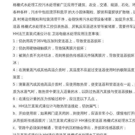
格栅式水处理工控污水处理被广泛应用于建筑、农业，交通、能源、石化、
各种各样，污水中包括漂浮和悬浮 的大小固体颗粒、胶状和凝胶状扩散物，
及 时将这些颗粒和垃圾清理干净，会很快将污水处理设备堵塞，如提升水泵、
送器 格栅式水处理水工控仪表热器、厌氧反应器进水管等被堵塞，需要停车
HH法兰直装式液位计在 卫浴电镀水处理应用注意事项:
1：切勿用高于36V电压加到变送器上，导致变送器损坏；
2：切勿用硬物碰触膜片，导致隔离膜片损坏；
3：被测介质不允许结冰，否则将损伤传感器元件隔离膜片，导致变送器损坏
冰；
4：在测量蒸汽或其他高温介质时，其温度不应超过变送器使用时的极限温度
装置；
5：测量蒸汽或其他高温介质时，应使用散热管，使变送器和管道连在一起，
质为水蒸气时，散热管中要注入适量的水，以防过热蒸汽直接与变送器接触
6：在液位计量的压力传输过程中，应注意以下几点，
a、HH法兰直装式液位计与散热管连接处，切勿漏气；
b、开始使用前，如果阀门是关闭的，则使用时，应该非常小心、缓慢地打开
从而损坏传感器膜片；法兰直装式液位计 HH液位变送器 格栅式水处理水工
c、管路中必须保持畅通，管道中的沉积物会弹出，并损坏传感器膜片；