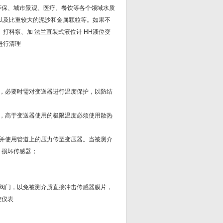
环保、城市景观、医疗、餐饮等各个领域水质
以及比重较大的泥沙和金属颗粒等。如果不
打料泵、加 法兰直装式液位计 HH液位变
进行清理
，必要时需对变送器进行温度保护，以防结
，高于变送器使用的极限温度必须使用散热
并使用管道上的压力传至变压器。当被测介
，损坏传感器；
阀门，以免被测介质直接冲击传感器膜片，
控仪表