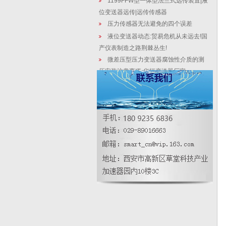
1199FFW型一体型法兰式远传装置|液
位变送器远传|远传传感器
压力传感器无法避免的四个误差
液位变送器动态:贸易危机从未远去!国
产仪表制造之路荆棘丛生!
微差压型压力变送器腐蚀性介质的测
压安装注意事项-华恒变送器厂家
经济型压力变送器|数显压力变送器产
品性能及规格
3151/3051在线式液位计，生产车间
一角视图
扩散硅压力变送器 2088 压力控制器
华恒智造：郑州世界传感器大会中的
大国匠芯！